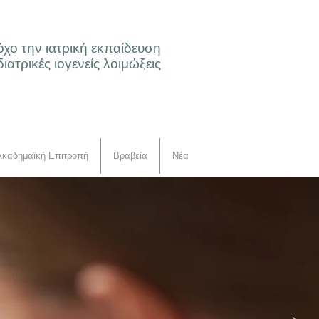
όχο την ιατρική εκπαίδευση
διατρικές ιογενείς λοιμώξεις
Ακαδημαϊκή Επιτροπή
Βραβεία
Νέα